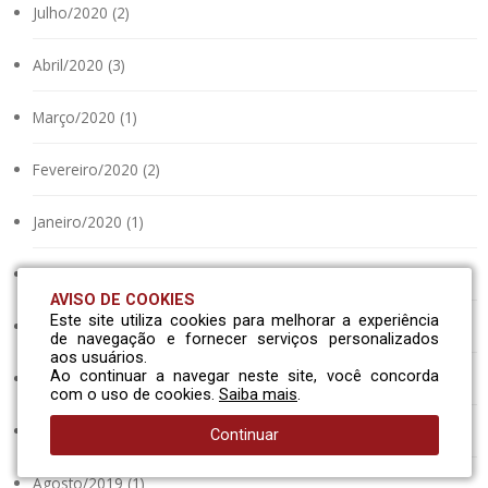
Julho/2020 (2)
Abril/2020 (3)
Março/2020 (1)
Fevereiro/2020 (2)
Janeiro/2020 (1)
Dezembro/2019 (1)
AVISO DE COOKIES
Este site utiliza cookies para melhorar a experiência
Novembro/2019 (2)
de navegação e fornecer serviços personalizados
aos usuários.
Ao continuar a navegar neste site, você concorda
Outubro/2019 (2)
com o uso de cookies.
Saiba mais
.
Setembro/2019 (1)
Continuar
Agosto/2019 (1)