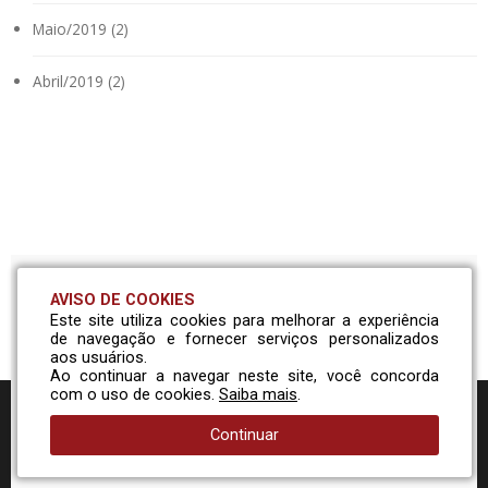
Maio/2019 (2)
Abril/2019 (2)
AVISO DE COOKIES
Solicite um orçamento
Este site utiliza cookies para melhorar a experiência
de navegação e fornecer serviços personalizados
aos usuários.
Ao continuar a navegar neste site, você concorda
Entre em contato com nossa equipe comercial e conheça
com o uso de cookies.
Saiba mais
.
nossa linha de peças!
Continuar
Solicitar Orçamento