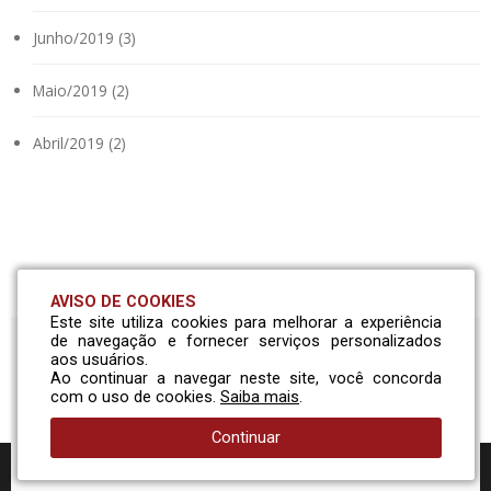
Junho/2019 (3)
Maio/2019 (2)
Abril/2019 (2)
AVISO DE COOKIES
Este site utiliza cookies para melhorar a experiência
de navegação e fornecer serviços personalizados
aos usuários.
Solicite um orçamento
Ao continuar a navegar neste site, você concorda
com o uso de cookies.
Saiba mais
.
Continuar
Entre em contato com nossa equipe comercial e conheça
nossa linha de peças!